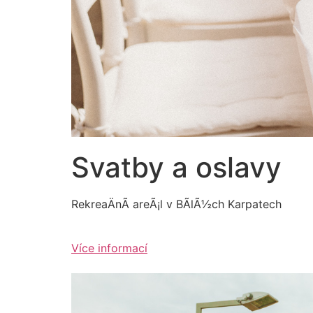
Svatby a oslavy
RekreaÄnÃ­ areÃ¡l v BÃ­lÃ½ch Karpatech
Více informací