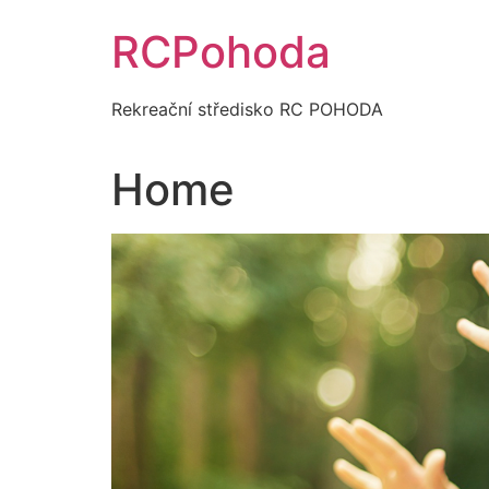
Přejít
RCPohoda
k
obsahu
Rekreační středisko RC POHODA
Home