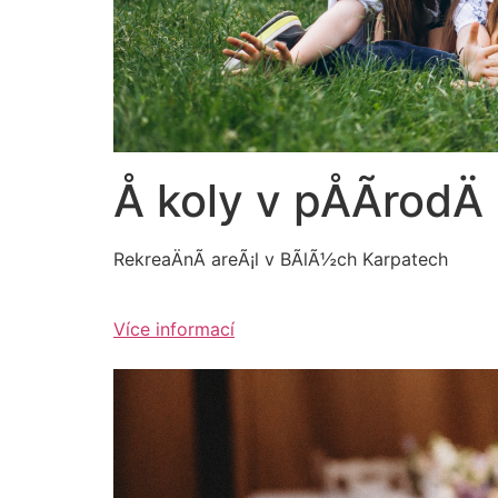
Å koly v pÅÃ­rodÄ
RekreaÄnÃ­ areÃ¡l v BÃ­lÃ½ch Karpatech
Více informací