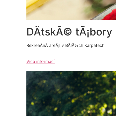
DÄtskÃ© tÃ¡bory
RekreaÄnÃ­ areÃ¡l v BÃ­lÃ½ch Karpatech
Více informací